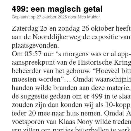
499: een magisch getal
Geplaatst op
27 oktober 2025
door
Nico Mulder
Zaterdag 25 en zondag 26 oktober heef
aan de Noorddijkerweg de expositie van
plaatsgevonden.
Om 05:57 uur ‘s morgens was er al app-
aanspreekpunt van de Historische Krin
beheerder van het gebouw. “Hoeveel bitt
moesten worden”… Omdat waarschijnlij
handen wilde branden aan deze materie,
de suggestie gedaan om er 499 in te slaan
zouden zijn dan konden wij als 10-kopp
ieder 20 mee naar huis nemen. Omdat Ar
voetsporen van Klaas Nooy wilde treden,
erg zitten om porties bitterballen te ve