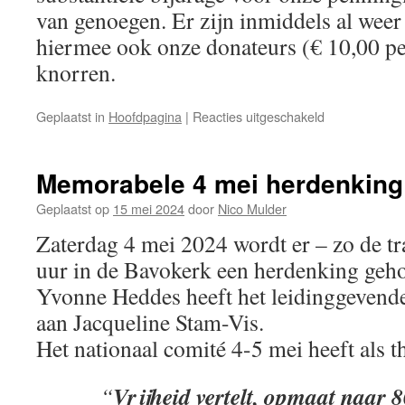
van genoegen. Er zijn inmiddels al weer
hiermee ook onze donateurs (€ 10,00 per
knorren.
voor
Geplaatst in
Hoofdpagina
|
Reacties uitgeschakeld
Aan
het
voorspeen
Memorabele 4 mei herdenking
Geplaatst op
15 mei 2024
door
Nico Mulder
Zaterdag 4 mei 2024 wordt er – zo de t
uur in de Bavokerk een herdenking geh
Yvonne Heddes heeft het leidinggevende
aan Jacqueline Stam-Vis.
Het nationaal comité 4-5 mei heeft als 
Vrijheid vertelt, opmaat naar 8
“