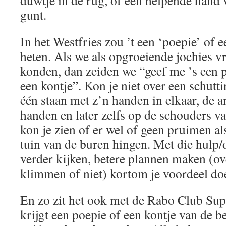
duwtje in de rug, of een helpende hand 
gunt.
In het Westfries zou ’t een ‘poepie’ of 
heten. Als we als opgroeiende jochies vr
konden, dan zeiden we “geef me ’s een p
een kontje”. Kon je niet over een schutt
één staan met z’n handen in elkaar, de an
handen en later zelfs op de schouders 
kon je zien of er wel of geen pruimen al
tuin van de buren hingen. Met die hulp/
verder kijken, betere plannen maken (ov
klimmen of niet) kortom je voordeel do
En zo zit het ook met de Rabo Club Sup
krijgt een poepie of een kontje van de 