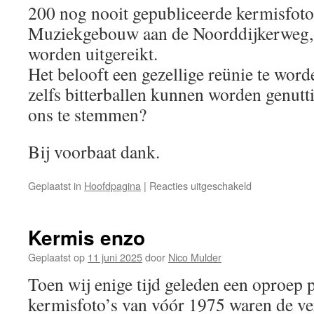
200 nog nooit gepubliceerde kermisfoto’
Muziekgebouw aan de Noorddijkerweg, 
worden uitgereikt.
Het belooft een gezellige reünie te word
zelfs bitterballen kunnen worden genutt
ons te stemmen?
Bij voorbaat dank.
voor
Geplaatst in
Hoofdpagina
|
Reacties uitgeschakeld
Poepie
of
kontje
Kermis enzo
Geplaatst op
11 juni 2025
door
Nico Mulder
Toen wij enige tijd geleden een oproep 
kermisfoto’s van vóór 1975 waren de v