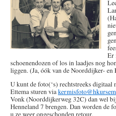
Le
La
(Ha
nie
gen
ge
fee
Er 
schoenendozen of los in laadjes nog ho
liggen. (Ja, óók van de Noorddijker- en
U kunt de foto(‘s) rechtstreeks digitaal
Ettema sturen via
kermisfoto@hkursem
Vonk (Noorddijkerweg 32C) dan wel bi
Henneland 7 brengen. Dan worden de fot
u ze weer ongeschonden retour.