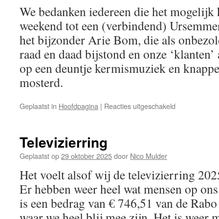
We bedanken iedereen die het mogelijk 
weekend tot een (verbindend) Ursemmer 
het bijzonder Arie Bom, die als onbezo
raad en daad bijstond en onze ‘klanten’ 
op een deuntje kermismuziek en knapper
mosterd.
voor
Geplaatst in
Hoofdpagina
|
Reacties uitgeschakeld
499:
een
magisch
Televizierring
getal
Geplaatst op
29 oktober 2025
door
Nico Mulder
Het voelt alsof wij de televizierring 2
Er hebben weer heel wat mensen op ons 
is een bedrag van € 746,51 van de Rabo
waar we heel blij mee zijn. Het is weer 