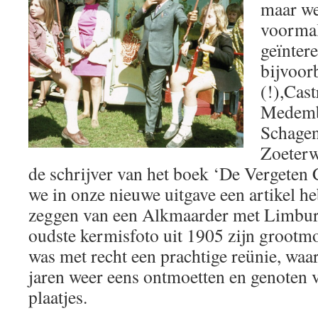
maar we
voormal
geïntere
bijvoor
(!),Cas
Medemb
Schagen
Zoeterw
de schrijver van het boek ‘De Vergete
we in onze nieuwe uitgave een artikel h
zeggen van een Alkmaarder met Limburg
oudste kermisfoto uit 1905 zijn grootm
was met recht een prachtige reünie, waa
jaren weer eens ontmoetten en genoten 
plaatjes.